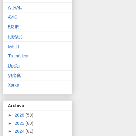
ATRAE
AVIC
EIZIE
ESPaiic
IAPTI
Tremédica
UniCo
Verbéu
Xarxa
Archivo
►
2026
(53)
►
2025
(80)
►
2024
(81)