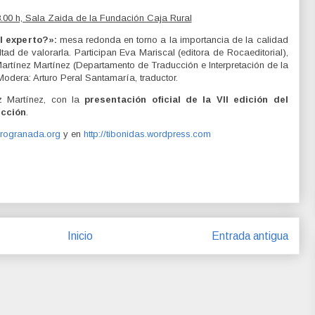
.00 h, Sala Zaida de la Fundación Caja Rural
l experto?»:
mesa redonda en torno a la importancia de la calidad
cultad de valorarla. Participan Eva Mariscal (editora de Rocaeditorial),
Martínez Martínez (Departamento de Traducción e Interpretación de la
odera: Arturo Peral Santamaría, traductor.
z Martínez, con la
presentación oficial de la VII edición del
ucción
.
ibrogranada.org
y en
http://tibonidas.wordpress.com
Inicio
Entrada antigua