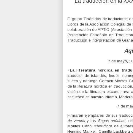
La traducción en la XX
El grupo Tibónidas de traductores 
Libros de la Asociación Colegial de 
colaboración de APTIC (Asociación 
(Asociación Española de Traductores
Traducción e Interpretación de Grana
Aqu
7 de mayo, 18
«La literatura nórdica en tradu
traductor de islandés, feroés, nor
sueco y noruego Carmen Montes Can
de la literatura nórdica en traducció
visión de la literatura escandinava
encuentra en nuestro idioma. Modera:
7 de may
Firmarán ejemplares de sus traduc
de Verona
y las
Sagas artúricas,
en
Montes Cano, traductora de autores
Henning Mankell, Camilla Läckberg 