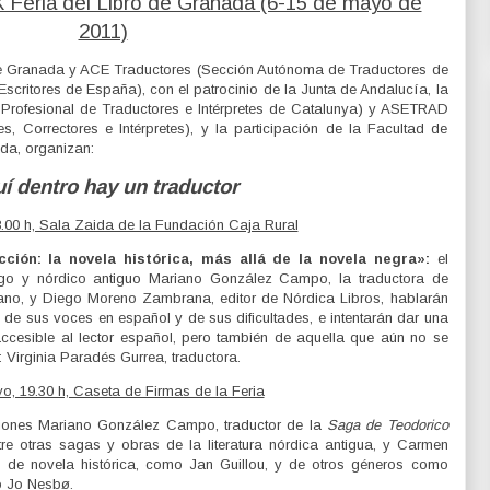
X Feria del Libro de Granada (6-15 de mayo de
2011)
de Granada y ACE Traductores (Sección Autónoma de Traductores de
Escritores de España), con el patrocinio de la Junta de Andalucía, la
Profesional de Traductores e Intérpretes de Catalunya) y ASETRAD
, Correctores e Intérpretes), y la participación de la Facultad de
da, organizan:
í dentro hay un traductor
.00 h, Sala Zaida de la Fundación Caja Rural
cción: la novela histórica, más allá de la novela negra»:
el
uego y nórdico antiguo Mariano González Campo, la traductora de
o, y Diego Moreno Zambrana, editor de Nórdica Libros, hablarán
n, de sus voces en español y de sus dificultades, e intentarán dar una
 accesible al lector español, pero también de aquella que aún no se
 Virginia Paradés Gurrea, traductora.
o, 19.30 h, Caseta de Firmas de la Feria
ciones Mariano González Campo, traductor de la
Saga
de Teodorico
tre otras sagas y obras de la literatura nórdica antigua, y Carmen
 de novela histórica, como Jan Guillou, y de otros géneros como
o Jo Nesbø.