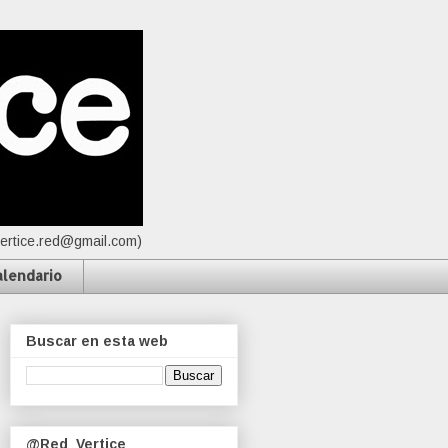
vertice.red@gmail.com)
alendario
Buscar en esta web
@Red_Vertice