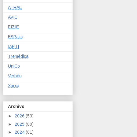
ATRAE
AVIC
EIZIE
ESPaiic
IAPTI
Tremédica
UniCo
Verbéu
Xarxa
Archivo
►
2026
(53)
►
2025
(80)
►
2024
(81)