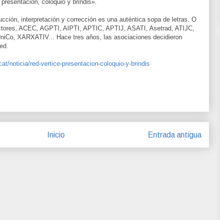
presentación, coloquio y brindis».
cción, interpretación y corrección es una auténtica sopa de letras. O
ctores, ACEC, AGPTI, AIPTI, APTIC, APTIJ, ASATI, Asetrad, ATIJC,
o, XARXATIV... Hace tres años, las asociaciones decidieron
ed.
cat/noticia/red-vertice-presentacion-coloquio-y-brindis
Inicio
Entrada antigua