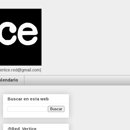
vertice.red@gmail.com)
alendario
Buscar en esta web
@Red_Vertice