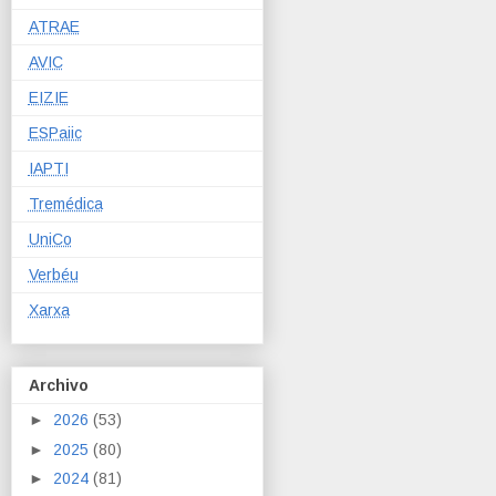
ATRAE
AVIC
EIZIE
ESPaiic
IAPTI
Tremédica
UniCo
Verbéu
Xarxa
Archivo
►
2026
(53)
►
2025
(80)
►
2024
(81)