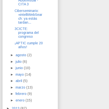
Audiovisual -
CITA 3
Ciberseminario:
«intelliWebSear
ch: ya estás
tardan...
3CICTE:
programa del
congreso
¡APTIC cumple 20
años!
►
agosto
(2)
►
julio
(6)
►
junio
(10)
►
mayo
(14)
►
abril
(5)
►
marzo
(13)
►
febrero
(9)
►
enero
(15)
►
2013
(87)