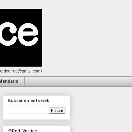
vertice.red@gmail.com)
alendario
Buscar en esta web
@Red_Vertice