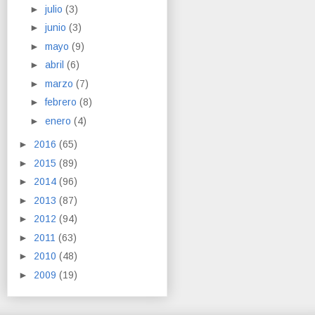
►
julio
(3)
►
junio
(3)
►
mayo
(9)
►
abril
(6)
►
marzo
(7)
►
febrero
(8)
►
enero
(4)
►
2016
(65)
►
2015
(89)
►
2014
(96)
►
2013
(87)
►
2012
(94)
►
2011
(63)
►
2010
(48)
►
2009
(19)