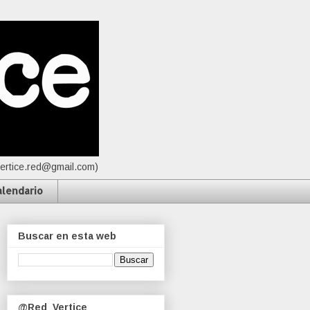
vertice.red@gmail.com)
alendario
Buscar en esta web
@Red_Vertice