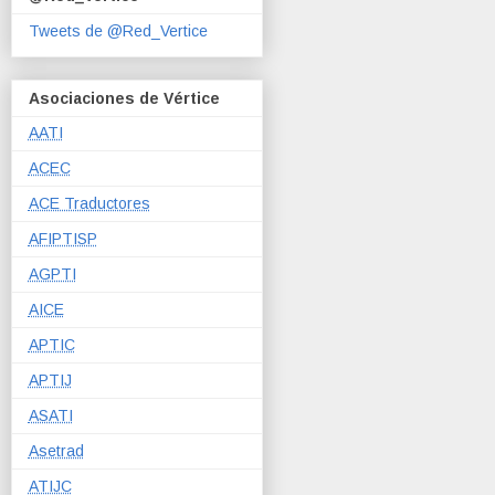
Tweets de @Red_Vertice
Asociaciones de Vértice
AATI
ACEC
ACE Traductores
AFIPTISP
AGPTI
AICE
APTIC
APTIJ
ASATI
Asetrad
ATIJC