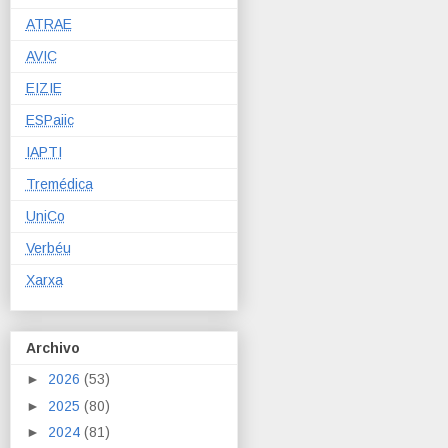
ATRAE
AVIC
EIZIE
ESPaiic
IAPTI
Tremédica
UniCo
Verbéu
Xarxa
Archivo
►
2026
(53)
►
2025
(80)
►
2024
(81)