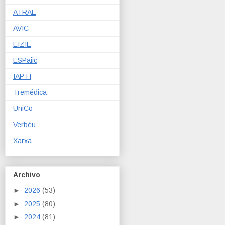
ATRAE
AVIC
EIZIE
ESPaiic
IAPTI
Tremédica
UniCo
Verbéu
Xarxa
Archivo
►
2026
(53)
►
2025
(80)
►
2024
(81)