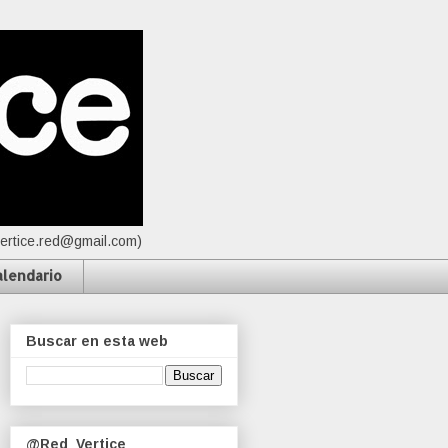
vertice.red@gmail.com)
alendario
Buscar en esta web
@Red_Vertice