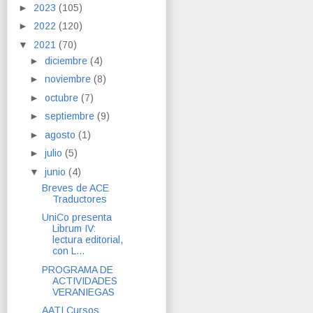
►
2023
(105)
►
2022
(120)
▼
2021
(70)
►
diciembre
(4)
►
noviembre
(8)
►
octubre
(7)
►
septiembre
(9)
►
agosto
(1)
►
julio
(5)
▼
junio
(4)
Breves de ACE
Traductores
UniCo presenta
Librum IV:
lectura editorial,
con L...
PROGRAMA DE
ACTIVIDADES
VERANIEGAS
AATI Cursos