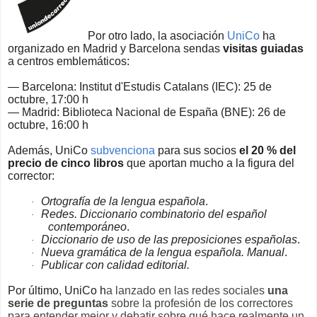
Por otro lado, la asociación
UniCo
ha
organizado en Madrid y Barcelona sendas
visitas guiadas
a centros emblemáticos:
— Barcelona: Institut d'Estudis Catalans (IEC): 25 de
octubre, 17:00 h
— Madrid: Biblioteca Nacional de España (BNE): 26 de
octubre, 16:00 h
Además, UniCo
subvenciona
para sus socios
el 20 % del
precio de cinco libros
que aportan mucho a la figura del
corrector:
Ortografía de la lengua española
.
·
Redes. Diccionario combinatorio del español
·
contemporáneo
.
Diccionario de uso de las preposiciones españolas
.
·
Nueva gramática de la lengua española. Manual
.
·
Publicar con calidad editorial.
·
Por último, UniCo h
a lanzado en las redes sociales
una
serie de preguntas
sobre la profesión de los correctores
para entender mejor y debatir sobre qué hace realmente un