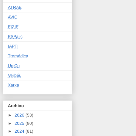
ATRAE
AVIC
EIZIE
ESPaiic
IAPTI
Tremédica
UniCo
Verbéu
Xarxa
Archivo
►
2026
(53)
►
2025
(80)
►
2024
(81)