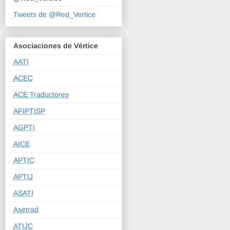
Tweets de @Red_Vertice
Asociaciones de Vértice
AATI
ACEC
ACE Traductores
AFIPTISP
AGPTI
AICE
APTIC
APTIJ
ASATI
Asetrad
ATIJC