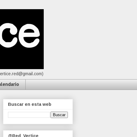
vertice.red@gmail.com)
alendario
Buscar en esta web
@Red_Vertice