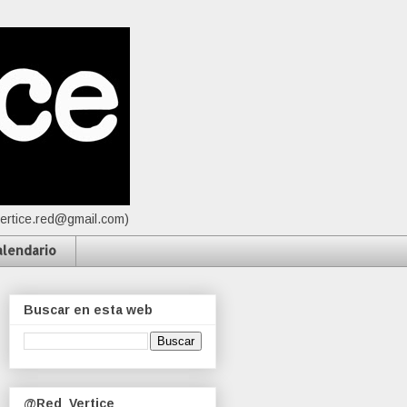
vertice.red@gmail.com)
alendario
Buscar en esta web
@Red_Vertice