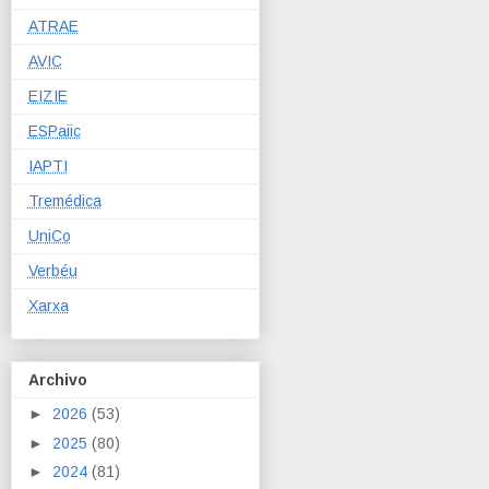
ATRAE
AVIC
EIZIE
ESPaiic
IAPTI
Tremédica
UniCo
Verbéu
Xarxa
Archivo
►
2026
(53)
►
2025
(80)
►
2024
(81)