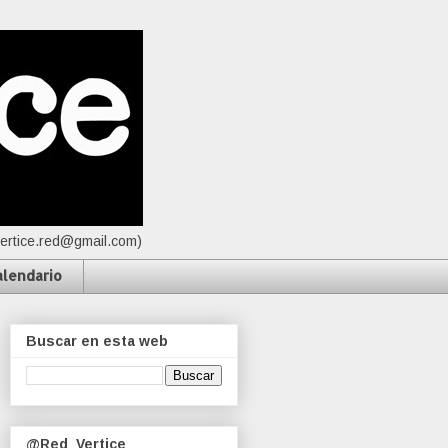
vertice.red@gmail.com)
alendario
Buscar en esta web
@Red_Vertice