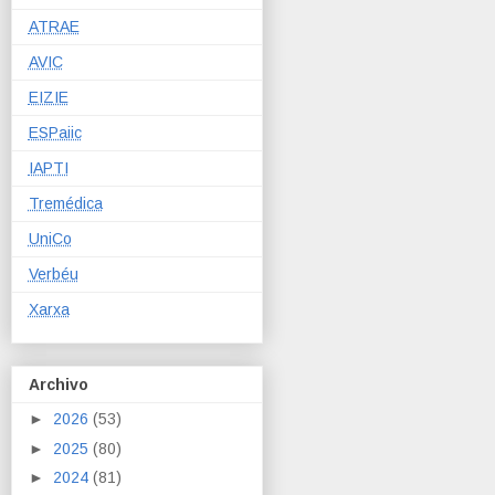
ATRAE
AVIC
EIZIE
ESPaiic
IAPTI
Tremédica
UniCo
Verbéu
Xarxa
Archivo
►
2026
(53)
►
2025
(80)
►
2024
(81)