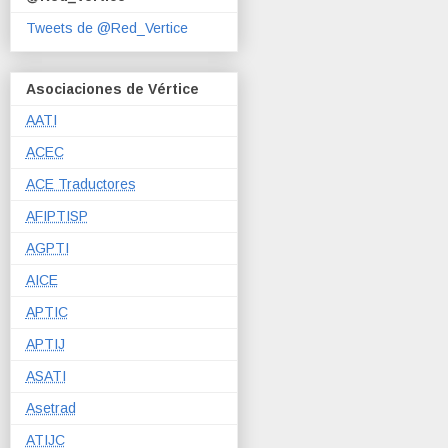
Tweets de @Red_Vertice
Asociaciones de Vértice
AATI
ACEC
ACE Traductores
AFIPTISP
AGPTI
AICE
APTIC
APTIJ
ASATI
Asetrad
ATIJC